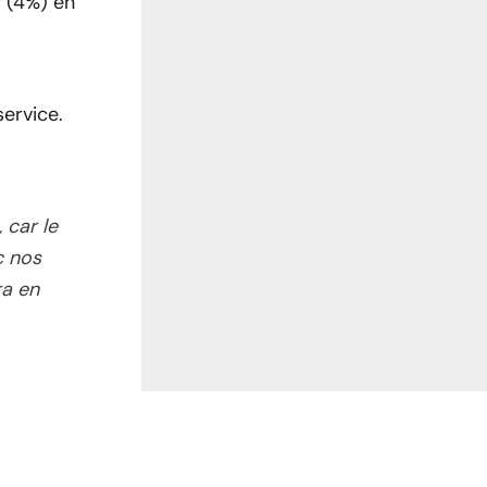
r (4%) en
ervice.
 car le
c nos
ra en