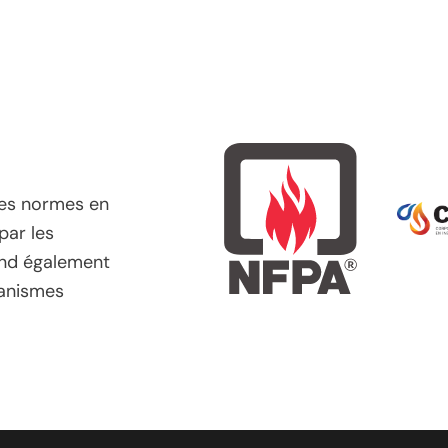
les normes en
par les
ond également
ganismes