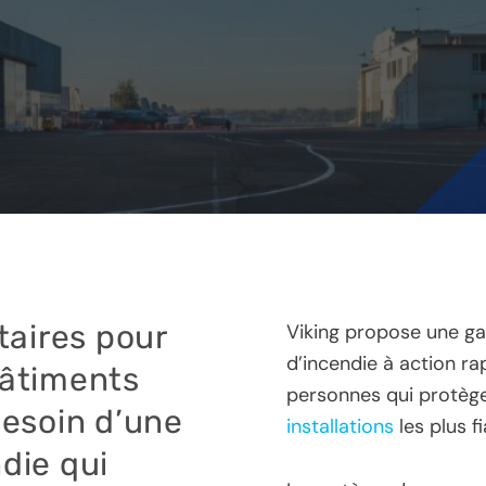
taires pour
Viking propose une g
d’incendie à action r
bâtiments
personnes qui protège
besoin d’une
installations
les plus f
ndie qui