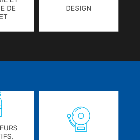
E DE
DESIGN
ET
TEURS
IFS,