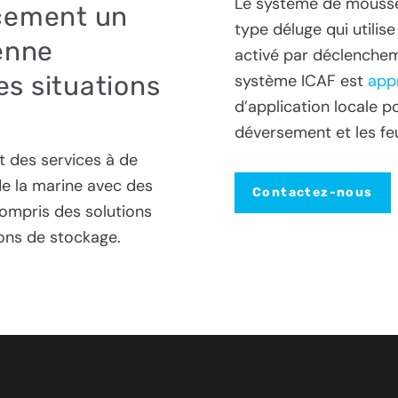
Le système de mouss
acement un
type déluge qui utilis
ienne
activé par déclenchem
s situations
système ICAF est
app
d’application locale po
déversement et les fe
t des services à de
de la marine avec des
Contactez-nous
compris des solutions
ions de stockage.