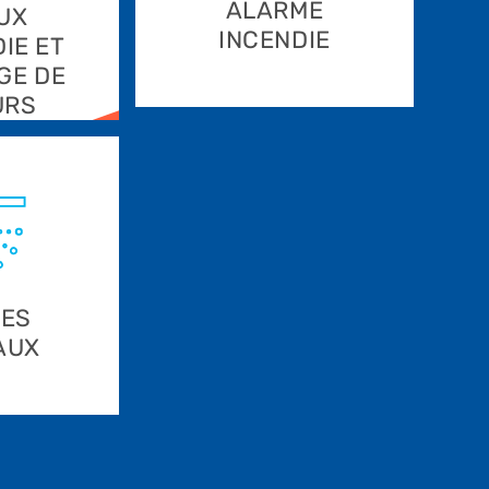
ALARME
UX
INCENDIE
IE ET
GE DE
URS
UES
AUX