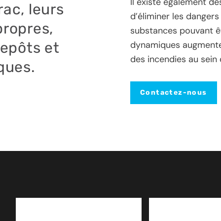
Il existe également de
rac, leurs
d’éliminer les dangers
propres,
substances pouvant êtr
repôts et
dynamiques augmenten
des incendies au sein d
iques.
Contactez-nous