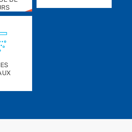
URS
UES
AUX