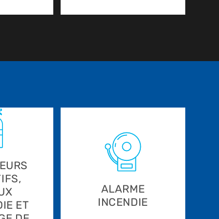
TEURS
IFS,
ALARME
UX
INCENDIE
IE ET
GE DE