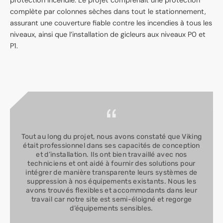
complète par colonnes sèches dans tout le stationnement,
assurant une couverture fiable contre les incendies à tous les
niveaux, ainsi que l’installation de gicleurs aux niveaux P0 et
P1.
Tout au long du projet, nous avons constaté que Viking
était professionnel dans ses capacités de conception
et d’installation. Ils ont bien travaillé avec nos
techniciens et ont aidé à fournir des solutions pour
intégrer de manière transparente leurs systèmes de
suppression à nos équipements existants. Nous les
avons trouvés flexibles et accommodants dans leur
travail car notre site est semi-éloigné et regorge
d’équipements sensibles.