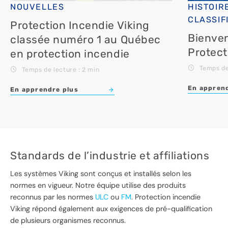
NOUVELLES
HISTOIR
CLASSIF
Protection Incendie Viking
Bienven
classée numéro 1 au Québec
Protect
en protection incendie
Temps de
Temps de lecture : 2 min
En apprend
En apprendre plus
Standards de l’industrie et affiliations
Les systèmes Viking sont conçus et installés selon les
normes en vigueur. Notre équipe utilise des produits
reconnus par les normes
ULC
ou
FM
. Protection incendie
Viking répond également aux exigences de pré-qualification
de plusieurs organismes reconnus.